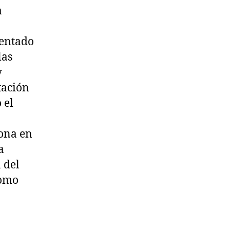
a
sentado
las
y
tación
 el
iona en
a
 del
como