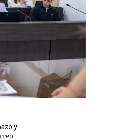
hazo y
orreo