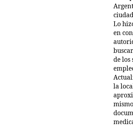
Argent
ciudad
Lo hiz
en con
autori
buscar
de los
empleo
Actual
la loc
aproxi
mismo 
docume
medica